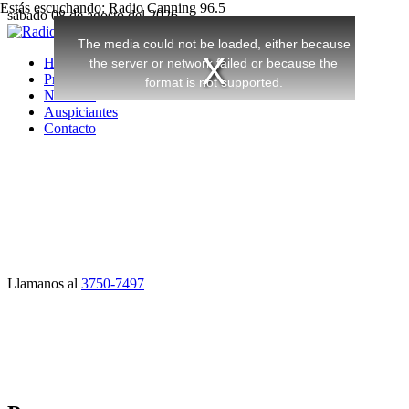
Estás escuchando: Radio Canning 96.5
sábado 08 de agosto del 2026
Home
Programación
Nosotros
Auspiciantes
Contacto
Llamanos al
3750-7497